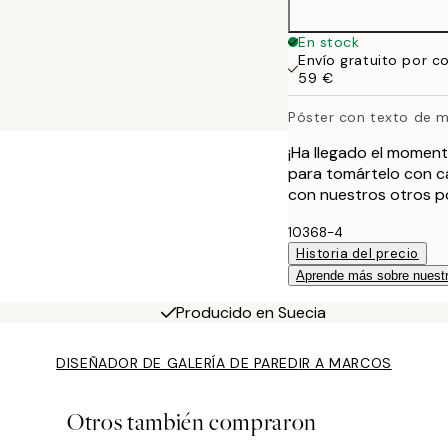
40x50 cm
En stock
Envío gratuito por c
50x70 cm
59 €
Póster con texto de m
¡Ha llegado el moment
para tomártelo con ca
con nuestros otros pó
10368-4
Historia del precio
Aprende más sobre nuestr
Producido en Suecia
DISEÑADOR DE GALERÍA DE PARED
IR A MARCOS
Otros también compraron