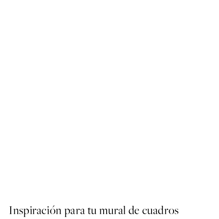
50%*
Visit Colosseum Poster
Desde 6,50 €
13 €
Inspiración para tu mural de cuadros