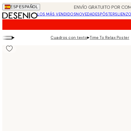
Skip
ENVÍO GRATUITO POR COM
ESP
ESPAÑOL
to
LOS MÁS VENDIDOS
NOVEDADES
PÓSTERS
LIENZ
main
content.
▸
▸
Cuadros con texto
Time To Relax Poster