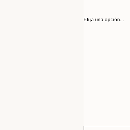
Elija una opción...
Frame
21x30 cm
options
30x40 cm