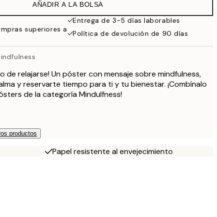
AÑADIR A LA BOLSA
13,73 €
27,45 €
Entrega de 3-5 días laborables
ompras superiores a
16,23 €
Política de devolución de 90 días
32,45 €
indfulness
o de relajarse! Un póster con mensaje sobre mindfulness,
lma y reservarte tiempo para ti y tu bienestar. ¡Combínalo
sters de la categoría Mindulfness!
os productos
Papel resistente al envejecimiento