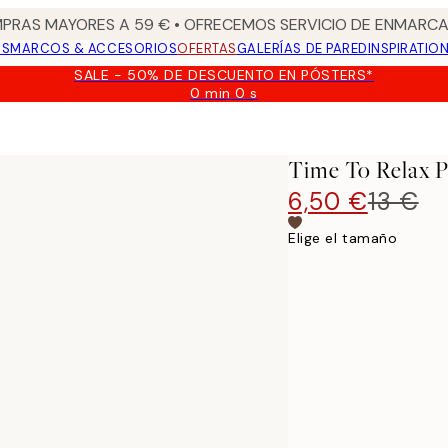
PRAS MAYORES A 59 € • OFRECEMOS SERVICIO DE ENMARCA
OS
MARCOS & ACCESORIOS
OFERTAS
GALERÍAS DE PARED
INSPIRATIO
SALE - 50% DE DESCUENTO EN PÓSTERS*
0 min
0 s
Válido
hasta:
2026-
08-
Time To Relax P
09
6,50 €
13 €
Elige el tamaño