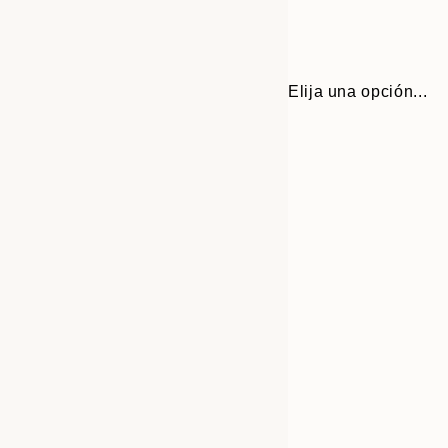
Elija una opción...
Frame
21x30 cm
options