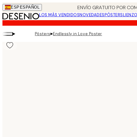
Skip
ENVÍO GRATUITO POR COM
ESP
ESPAÑOL
to
LOS MÁS VENDIDOS
NOVEDADES
PÓSTERS
LIENZ
main
content.
▸
▸
Pósters
Endlessly in Love Poster