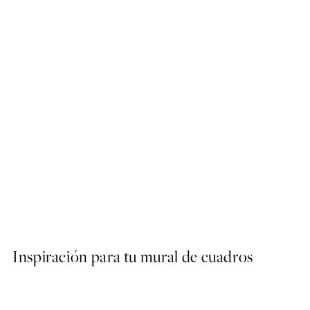
50%*
Mediterranean Mingle Post
Desde 9,98 €
19,95 €
Inspiración para tu mural de cuadros