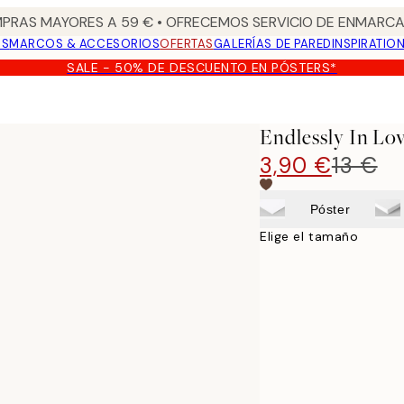
PRAS MAYORES A 59 € • OFRECEMOS SERVICIO DE ENMARCA
OS
MARCOS & ACCESORIOS
OFERTAS
GALERÍAS DE PARED
INSPIRATIO
SALE - 50% DE DESCUENTO EN PÓSTERS*
Endlessly In Lo
3,90 €
13 €
Póster
Elige el tamaño