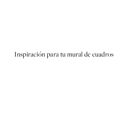
-70%
Outlet
The Growth Poster
Desde 4,50 €
15 €
Inspiración para tu mural de cuadros