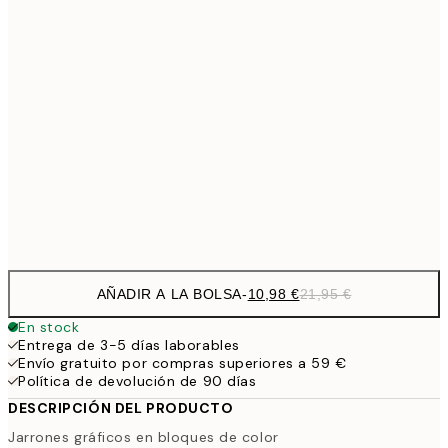
21,
1
50x70 cm
27,2
70x100 cm
54,
59,5
100x150 cm
1
Frame
options
AÑADIR A LA BOLSA
-
10,98 €
21,95 €
En stock
Entrega de 3-5 días laborables
Envío gratuito por compras superiores a 59 €
Política de devolución de 90 días
DESCRIPCIÓN DEL PRODUCTO
Jarrones gráficos en bloques de color