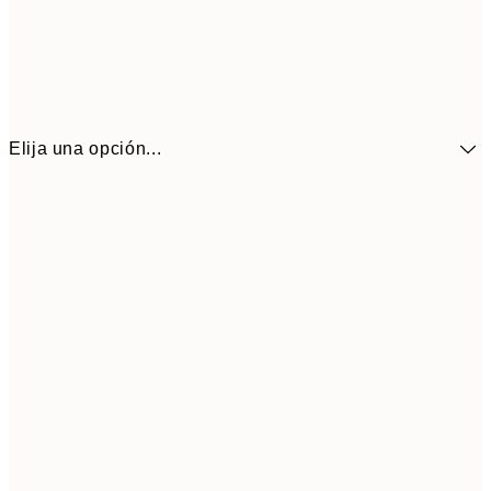
Elija una opción...
10,9
30x40 cm