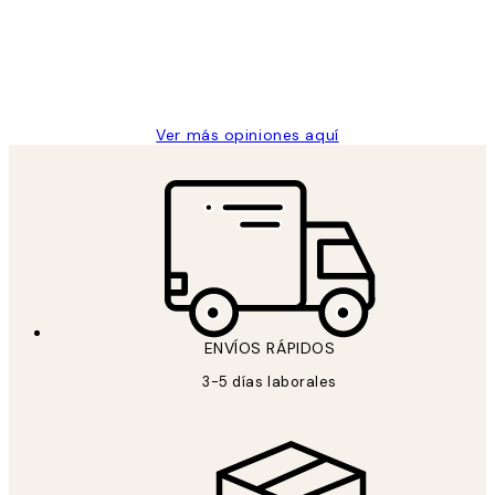
los
clientes
9 jun
Concepció C
Ver más opiniones aquí
ENVÍOS RÁPIDOS
3-5 días laborales