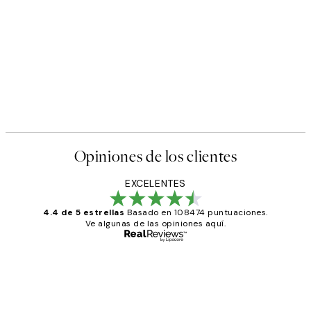
Opiniones de los clientes
EXCELENTES
4.4 de 5 estrellas
Basado en 108474 puntuaciones.
Ve algunas de las opiniones aquí.
Comprador verificado
Opiniones
de
He comprado más de una vez en
Desenio, ha ido siempre muy bien!