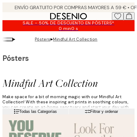
Skip
to
main
SALE - 50% DE DESCUENTO EN PÓSTERS*
content.
0 min
0 s
Válido
hasta:
▸
▸
Pósters
Mindful Art Collection
2026-
08-
09
Pósters
Mindful Art Collection
Make space for a bit of morning magic with our Mindful Art
Collection! With these inspiring art prints in soothing colours,
you can create an at-home sanctuary and start your day with
Leer más
Todas las Categorías
Filtrar y ordenar
mindful intention, letting affirmations set the tone for a day full
of possibilities!