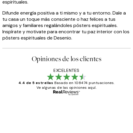
espirituales.
Difunde energía positiva a ti mismo y a tu entorno. Dale a
tu casa un toque más consciente o haz felices a tus
amigos y familiares regalándoles pósters espirituales.
Inspírate y motivate para encontrar tu paz interior con los
pósters espirituales de Desenio.
Opiniones de los clientes
EXCELENTES
4.4 de 5 estrellas
Basado en 108474 puntuaciones.
Ve algunas de las opiniones aquí.
Comprador verificado
Opiniones
de
He comprado más de una vez en
los
Desenio, ha ido siempre muy bien!