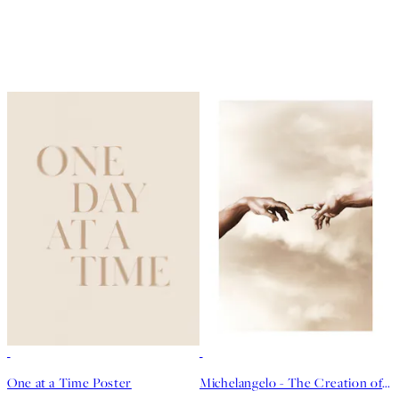
50%*
50%*
One at a Time Poster
Michelangelo - The Creation of Adam Poster