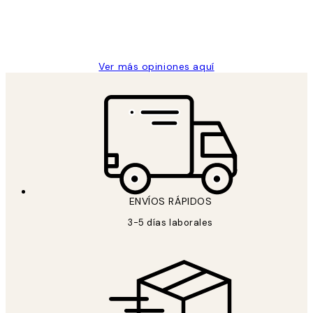
clientes
9 jun
Concepció C
Ver más opiniones aquí
ENVÍOS RÁPIDOS
3-5 días laborales