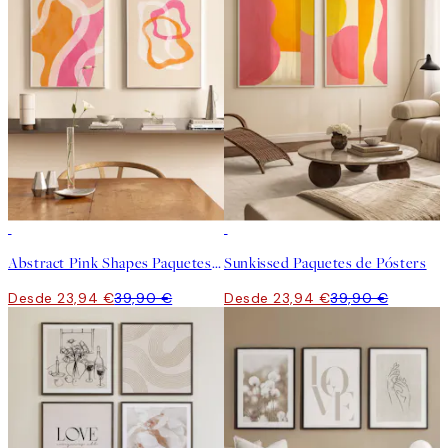
-40%
-40%
Abstract Pink Shapes Paquetes de Pósters
Sunkissed Paquetes de Pósters
Desde 23,94 €
39,90 €
Desde 23,94 €
39,90 €