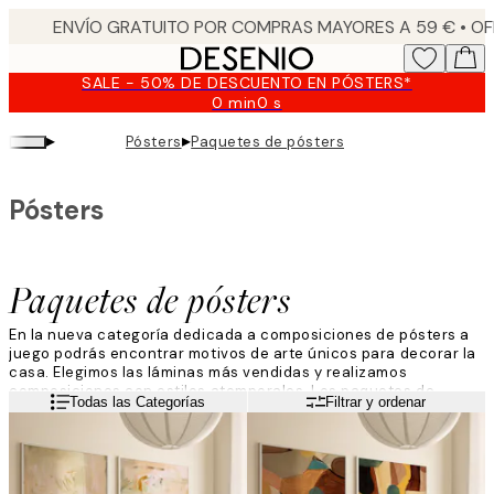
Skip
to
main
SALE - 50% DE DESCUENTO EN PÓSTERS*
content.
0 min
0 s
Válido
hasta:
▸
▸
Pósters
Paquetes de pósters
2026-
08-
10
Pósters
Paquetes de pósters
En la nueva categoría dedicada a composiciones de pósters a
juego podrás encontrar motivos de arte únicos para decorar la
casa. Elegimos las láminas más vendidas y realizamos
composiciones con estilos atemporales. Los paquetes de
Leer más
Todas las Categorías
Filtrar y ordenar
pósters están disponibles en diferentes tamaños y estilos.
¡Estamos seguros de que encontrarás más de un favorito para
decorar tu casa! ¿Estás buscando decorar la habitación de los
niños, la cocina o el despacho? Adelante y déjate inspirar por
nuestros pósters de arte que quedarán muy bien en todas las