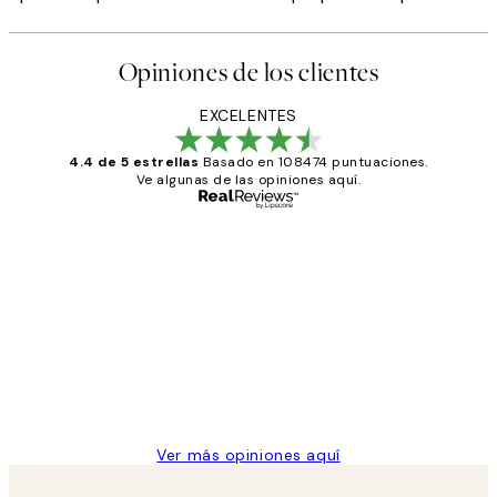
Opiniones de los clientes
EXCELENTES
4.4 de 5 estrellas
Basado en 108474 puntuaciones.
Ve algunas de las opiniones aquí.
Comprador verificado
Opiniones
de
He comprado más de una vez en
los
Desenio, ha ido siempre muy bien!
clientes
9 jun
Concepció C
Ver más opiniones aquí