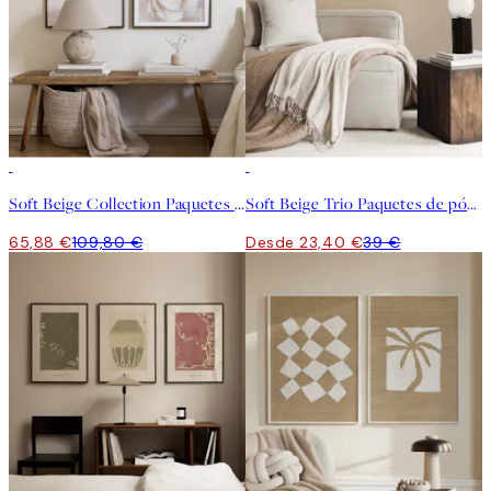
-40%
-40%
Soft Beige Collection Paquetes de pósters
Soft Beige Trio Paquetes de pósters
65,88 €
109,80 €
Desde 23,40 €
39 €