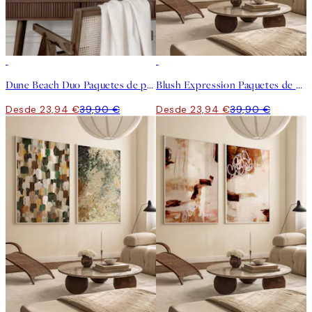
-40%
-40%
Dune Beach Duo Paquetes de pósters
Blush Expression Paquetes de Pósters
Desde 23,94 €
39,90 €
Desde 23,94 €
39,90 €