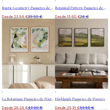
Rustic Geometry Paquetes de Pósters
Botanical Pattern Paquetes de Pósters
Desde 23,94 €
39,90 €
Desde 15,60 €
26 €
-40%
-40%
La Botanique Paquetes de Pósters
Highlands Paquetes de Pósters
Desde 26,34 €
43,90 €
Desde 35,91 €
59,85 €