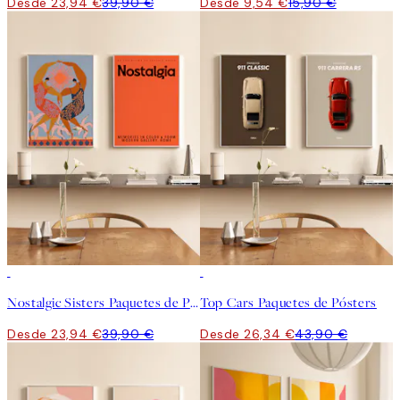
Desde 23,94 €
39,90 €
Desde 9,54 €
15,90 €
-40%
-40%
Nostalgic Sisters Paquetes de Pósters
Top Cars Paquetes de Pósters
Desde 23,94 €
39,90 €
Desde 26,34 €
43,90 €