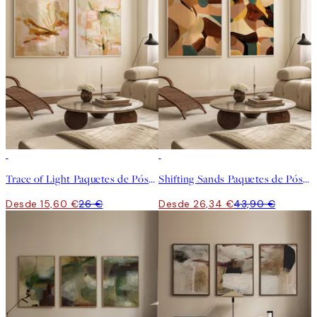
estancias. ¿Ya te decidiste? ¿Con qué paquete te quedas?
-40%
-40%
Trace of Light Paquetes de Pósters
Shifting Sands Paquetes de Pósters
Desde 15,60 €
26 €
Desde 26,34 €
43,90 €