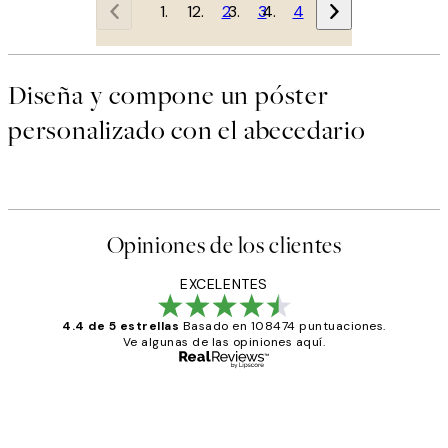
1
2
3
4
Diseña y compone un póster
personalizado con el abecedario
Opiniones de los clientes
EXCELENTES
4.4 de 5 estrellas
Basado en 108474 puntuaciones.
Ve algunas de las opiniones aquí.
Comprador verificado
Opiniones
de