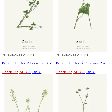
20%*
PERSONALISED PRINT
20%*
PERSONALISED PRINT
Botanic Letter Z Personal Poster
Botanic Letter Å Personal Poster
Desde 25,56 €
31,95 €
Desde 25,56 €
31,95 €