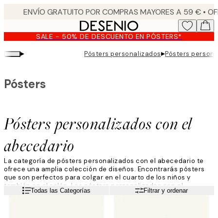
Skip
to
main
SALE - 50% DE DESCUENTO EN PÓSTERS*
content.
▸
▸
Pósters personalizados
Pósters persona
Pósters
Pósters personalizados con el
abecedario
La categoría de pósters personalizados con el abecedario te
ofrece una amplia colección de diseños. Encontrarás pósters
que son perfectos para colgar en el cuarto de los niños y
también en el salón. Los pósters personalizados con el
Leer más
Todas las Categorías
Filtrar y ordenar
abecedario te permitirán crear un diseño muy propio y único.
¡Explora la colección de pósters personalizados con el
abecedario y selecciona tu favorito!