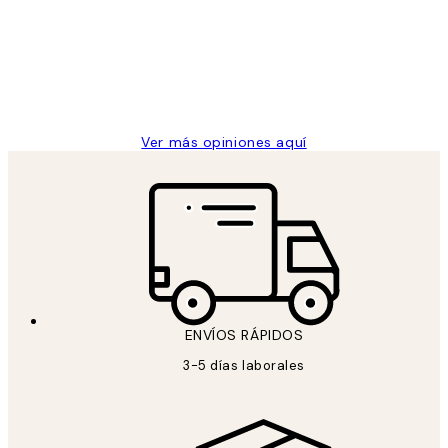
He comprado más de una vez en
los
Desenio, ha ido siempre muy bien!
clientes
9 jun
Concepció C
Ver más opiniones aquí
ENVÍOS RÁPIDOS
3-5 días laborales