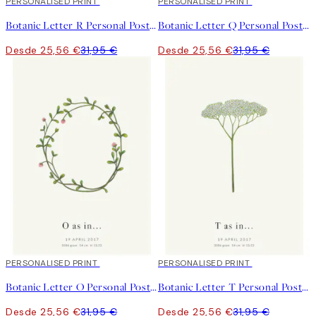
20%*
PERSONALISED PRINT
20%*
PERSONALISED PRINT
Botanic Letter R Personal Poster
Botanic Letter Q Personal Poster
Desde 25,56 €
31,95 €
Desde 25,56 €
31,95 €
20%*
PERSONALISED PRINT
20%*
PERSONALISED PRINT
Botanic Letter O Personal Poster
Botanic Letter T Personal Poster
Desde 25,56 €
31,95 €
Desde 25,56 €
31,95 €