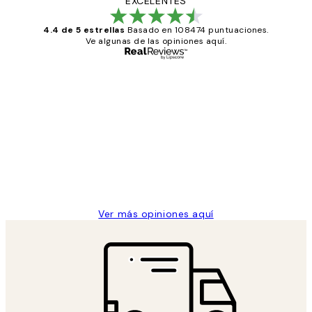
EXCELENTES
4.4 de 5 estrellas
Basado en 108474 puntuaciones.
Ve algunas de las opiniones aquí.
Comprador verificado
Opiniones
de
He comprado más de una vez en
los
Desenio, ha ido siempre muy bien!
clientes
9 jun
Concepció C
Ver más opiniones aquí