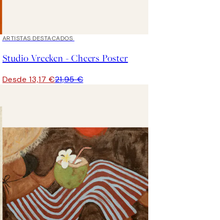
40%*
ARTISTAS DESTACADOS
Studio Vreeken - Cheers Poster
Desde 13,17 €
21,95 €