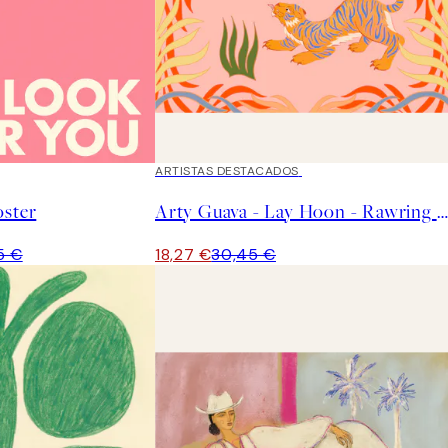
40%*
ARTISTAS DESTACADOS
oster
Arty Guava - Lay Hoon - Rawring Playmates Poster
5 €
18,27 €
30,45 €