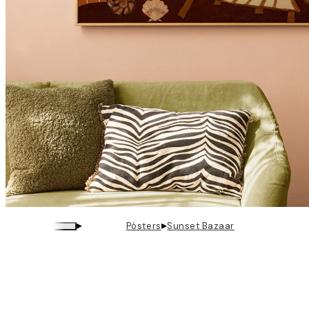
▸
▸
Pósters
Sunset Bazaar