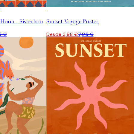
S
50%*
Arty Guava - Lay Hoon - Sisterhood Poster
Sunset Voyage Poster
5 €
Desde 3,98 €
7,95 €