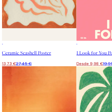
50%*
50%*
Ceramic Seashell Poster
I Look for You P
13,73 €
27,45 €
Desde 9,98 €
19,9