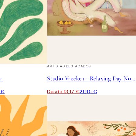
40%*
ARTISTAS DESTACADOS
er
Studio Vreeken - Relaxing Day No2 Poster
 €
Desde 13,17 €
21,95 €