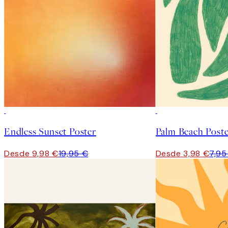
50%*
50%*
Endless Sunset Poster
Palm Beach Post
Desde 9,98 €
19,95 €
Desde 3,98 €
7,95