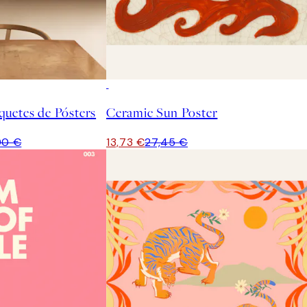
50%*
uetes de Pósters
Ceramic Sun Poster
90 €
13,73 €
27,45 €