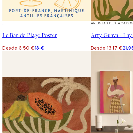
50%*
40%*
ARTISTAS DESTACADO
Le Bar de Plage Poster
Desde 6,50 €
13 €
Desde 13,17 €
21,9