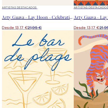
40%*
ARTISTAS DESTACADOS
40%*
ARTISTAS DESTACADO
Arty Guava - Lay Hoon - Celebration Poster
Desde 13,17 €
21,95 €
Desde 13,17 €
21,9