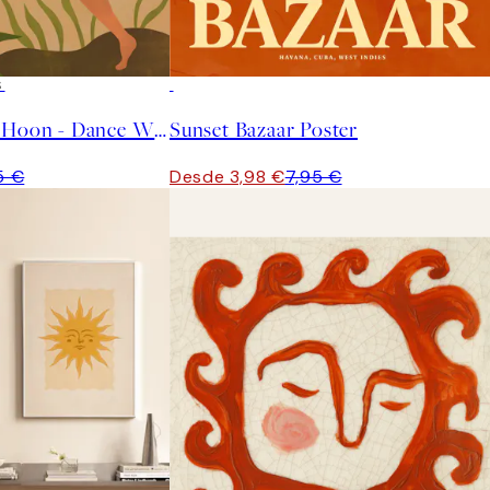
S
50%*
Arty Guava - Lay Hoon - Dance With Tiger Poster
Sunset Bazaar Poster
5 €
Desde 3,98 €
7,95 €