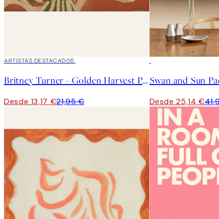
40%*
ARTISTAS DESTACADOS
-40%
Britney Turner - Golden Harvest Poster
Swan and Sun Paq
Desde 13,17 €
21,95 €
Desde 25,14 €
41,