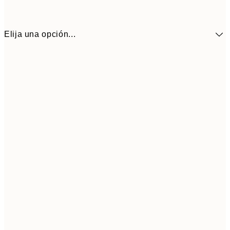
Elija una opción...
5,
30x40 cm
19,