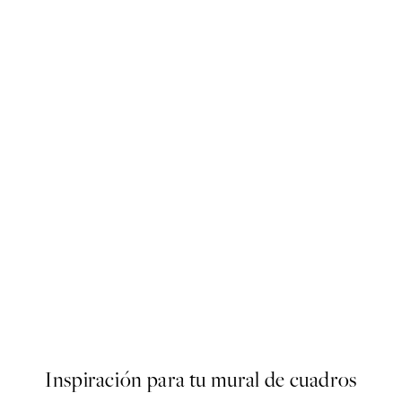
50%*
oster
Cup of Cafe Latte Poster
Desde 6,50 €
13 €
Inspiración para tu mural de cuadros