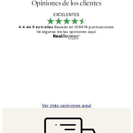
Opiniones de los clientes
EXCELENTES
4.4 de 5 estrellas
Basado en 108474 puntuaciones.
Ve algunas de las opiniones aquí.
Comprador verificado
Opiniones
de
He comprado más de una vez en
los
Desenio, ha ido siempre muy bien!
clientes
9 jun
Concepció C
Ver más opiniones aquí