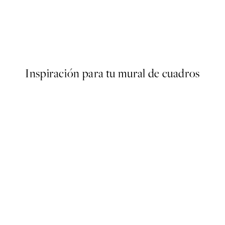
50%*
Sheer Florals Poster
Desde 9,98 €
19,95 €
Inspiración para tu mural de cuadros