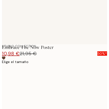
images
STUDIO COLLECTION
Embrace The Now Poster
10,98 €
21,95 €
50%*
Elige el tamaño