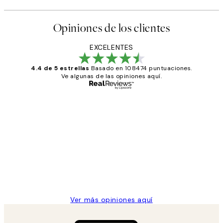
Opiniones de los clientes
EXCELENTES
4.4 de 5 estrellas
Basado en 108474 puntuaciones.
Ve algunas de las opiniones aquí.
Comprador verificado
Opiniones
de
He comprado más de una vez en
los
Desenio, ha ido siempre muy bien!
clientes
9 jun
Concepció C
Ver más opiniones aquí