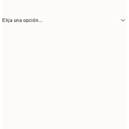
Elija una opción...
11,4
50x70 cm