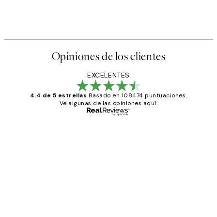
Opiniones de los clientes
EXCELENTES
4.4 de 5 estrellas
Basado en 108474 puntuaciones.
Ve algunas de las opiniones aquí.
Comprador verificado
Opiniones
de
He comprado más de una vez en
los
Desenio, ha ido siempre muy bien!
clientes
9 jun
Concepció C