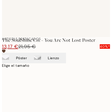
ARTISTAS DESTACADOS
The SoulShine Co. - You Are Not Lost Poster
13,17 €
21,95 €
40%*
Póster
Lienzo
Elige el tamaño