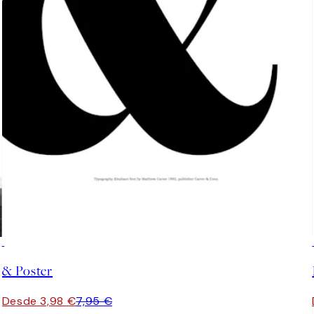
50%*
& Poster
Desde 3,98 €
7,95 €