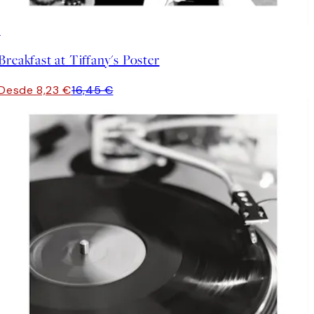
50%*
Breakfast at Tiffany's Poster
Desde 8,23 €
16,45 €