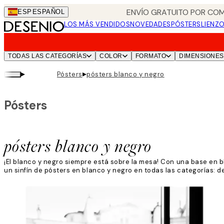
Skip
ENVÍO GRATUITO POR COM
ESP
ESPAÑOL
to
LOS MÁS VENDIDOS
NOVEDADES
PÓSTERS
LIENZ
main
content.
TODAS LAS CATEGORÍAS
COLOR
FORMATO
DIMENSIONES
▸
▸
Pósters
pósters blanco y negro
Pósters
pósters blanco y negro
¡El blanco y negro siempre está sobre la mesa! Con una base en b
un sinfín de pósters en blanco y negro en todas las categorías: d