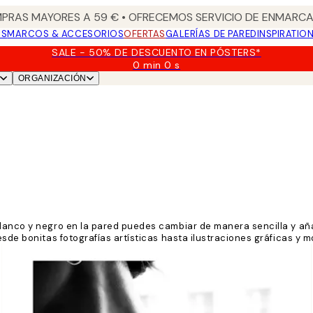
PRAS MAYORES A 59 € • OFRECEMOS SERVICIO DE ENMARCA
OS
MARCOS & ACCESORIOS
OFERTAS
GALERÍAS DE PARED
INSPIRATIO
SALE - 50% DE DESCUENTO EN PÓSTERS*
0 min
0 s
Válido
ORGANIZACIÓN
hasta:
2026-
08-
09
lanco y negro en la pared puedes cambiar de manera sencilla y añad
esde bonitas fotografías artísticas hasta ilustraciones gráficas y m