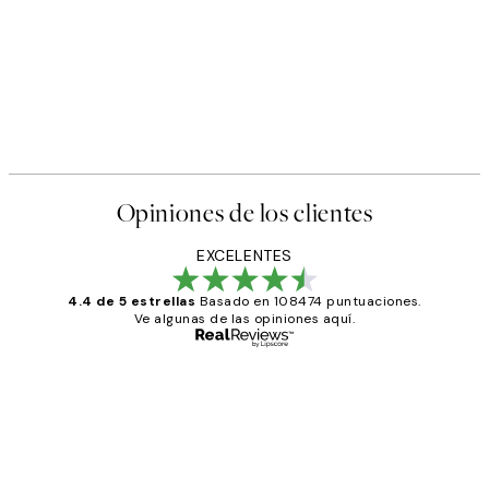
Opiniones de los clientes
EXCELENTES
4.4 de 5 estrellas
Basado en 108474 puntuaciones.
Ve algunas de las opiniones aquí.
Comprador verificado
Opiniones
de
He comprado más de una vez en
los
Desenio, ha ido siempre muy bien!