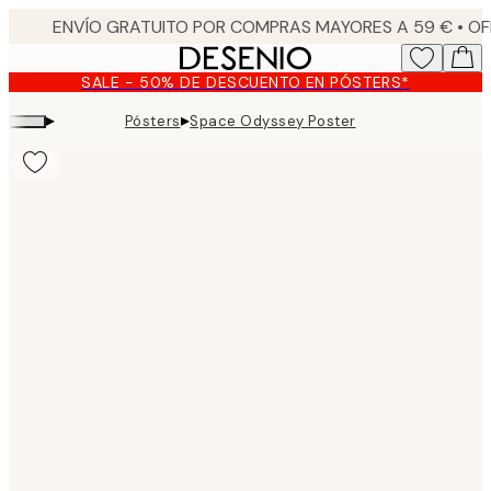
Skip
to
main
SALE - 50% DE DESCUENTO EN PÓSTERS*
content.
▸
▸
Pósters
Space Odyssey Poster
Product
images