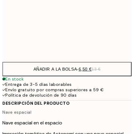
9,
30x40 cm
19,
16,2
50x70 cm
32,
Frame
options
AÑADIR A LA BOLSA
-
6,50 €
13 €
En stock
Entrega de 3-5 días laborables
Envío gratuito por compras superiores a 59 €
Política de devolución de 90 días
DESCRIPCIÓN DEL PRODUCTO
Nave espacial
Nave espacial en el espacio
Impresión temática de Astonomi con una nave espacial