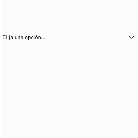
Elija una opción...
6,
21x30 cm