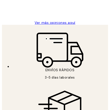
clientes
9 jun
Concepció C
Ver más opiniones aquí
ENVÍOS RÁPIDOS
3-5 días laborales