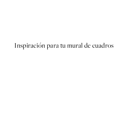
50%*
ter
Nostalgia Poster
Desde 9,98 €
19,95 €
Inspiración para tu mural de cuadros