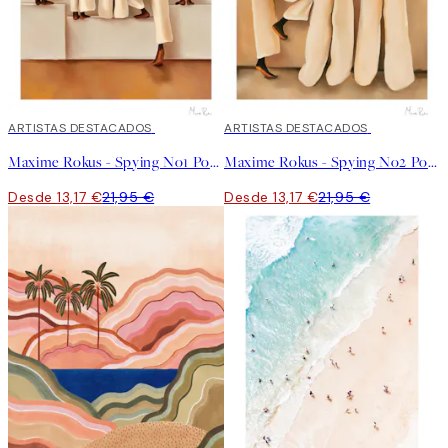
40%*
ARTISTAS DESTACADOS
40%*
ARTISTAS DESTACADOS
Maxime Rokus - Spying No1 Poster
Maxime Rokus - Spying No2 Poster
Desde 13,17 €
21,95 €
Desde 13,17 €
21,95 €