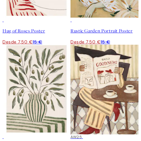
50%*
50%*
Hug of Roses Poster
Rustic Garden Portrait Poster
Desde 7,50 €
15 €
Desde 7,50 €
15 €
50%*
50%*
AW25