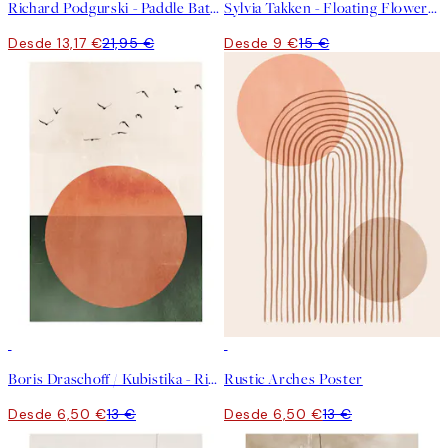
Richard Podgurski - Paddle Battle Poster
Sylvia Takken - Floating Flowers Poster
Desde 13,17 €
21,95 €
Desde 9 €
15 €
50%*
50%*
Boris Draschoff / Kubistika - Rising Poster
Rustic Arches Poster
Desde 6,50 €
13 €
Desde 6,50 €
13 €