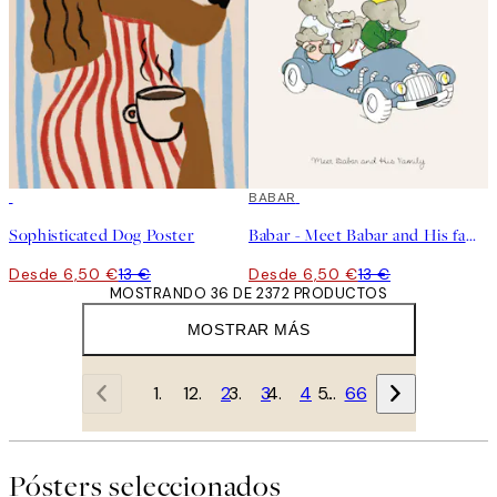
50%*
50%*
BABAR
Sophisticated Dog Poster
Babar - Meet Babar and His family Poster
Desde 6,50 €
13 €
Desde 6,50 €
13 €
MOSTRANDO 36 DE 2372 PRODUCTOS
MOSTRAR MÁS
1
2
3
4
…
66
Pósters seleccionados