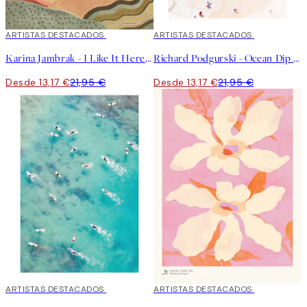
40%*
ARTISTAS DESTACADOS
40%*
ARTISTAS DESTACADOS
Karina Jambrak - I Like It Here Poster
Richard Podgurski - Ocean Dip Poster
Desde 13,17 €
21,95 €
Desde 13,17 €
21,95 €
40%*
ARTISTAS DESTACADOS
40%*
ARTISTAS DESTACADOS