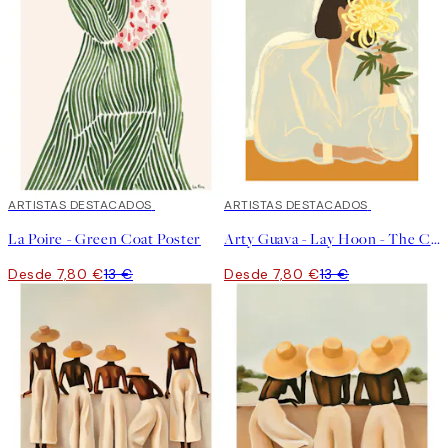
40%*
ARTISTAS DESTACADOS
40%*
ARTISTAS DESTACADOS
La Poire - Green Coat Poster
Arty Guava - Lay Hoon - The Chrysanthemum Poster
Desde 7,80 €
13 €
Desde 7,80 €
13 €