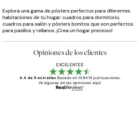
Explora una gama de pósters perfectos para diferentes
habitaciones de tu hogar: cuadros para dormitorio,
cuadros para salón y pósters bonitos que son perfectos
para pasillos y rellanos. ¡Crea un hogar precioso!
Opiniones de los clientes
EXCELENTES
4.4 de 5 estrellas
Basado en 108474 puntuaciones.
Ve algunas de las opiniones aquí.
Comprador verificado
Opiniones
de
He comprado más de una vez en
los
Desenio, ha ido siempre muy bien!
clientes