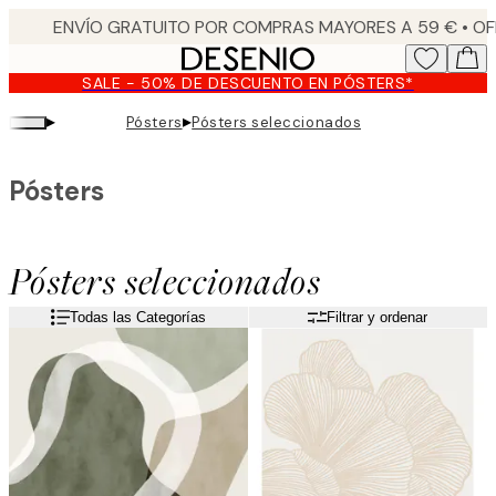
Skip
to
main
SALE - 50% DE DESCUENTO EN PÓSTERS*
content.
▸
▸
Pósters
Pósters seleccionados
Pósters
Pósters seleccionados
Todas las Categorías
Filtrar y ordenar