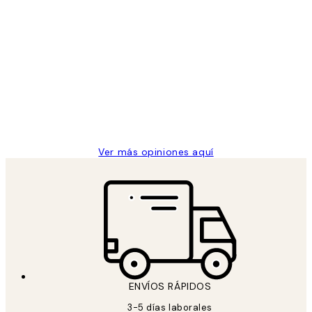
Comprador verificado
Opiniones
de
He comprado más de una vez en
los
Desenio, ha ido siempre muy bien!
clientes
9 jun
Concepció C
Ver más opiniones aquí
ENVÍOS RÁPIDOS
3-5 días laborales