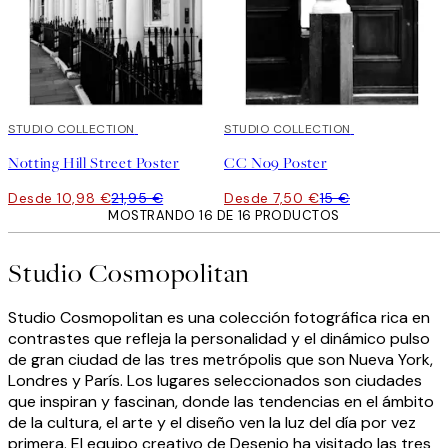
50%*
STUDIO COLLECTION
50%*
STUDIO COLLECTION
Notting Hill Street Poster
CC No9 Poster
Desde 10,98 €
21,95 €
Desde 7,50 €
15 €
MOSTRANDO 16 DE 16 PRODUCTOS
Studio Cosmopolitan
Studio Cosmopolitan es una colección fotográfica rica en
contrastes que refleja la personalidad y el dinámico pulso
de gran ciudad de las tres metrópolis que son Nueva York,
Londres y París. Los lugares seleccionados son ciudades
que inspiran y fascinan, donde las tendencias en el ámbito
de la cultura, el arte y el diseño ven la luz del día por vez
primera. El equipo creativo de Desenio ha visitado las tres