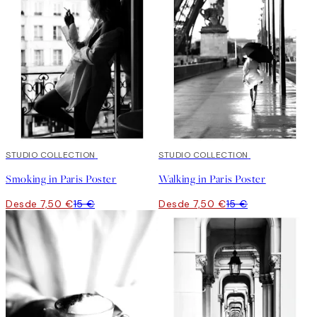
50%*
STUDIO COLLECTION
50%*
STUDIO COLLECTION
Smoking in Paris Poster
Walking in Paris Poster
Desde 7,50 €
15 €
Desde 7,50 €
15 €