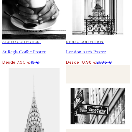
50%*
STUDIO COLLECTION
50%*
STUDIO COLLECTION
St.Regis Coffee Poster
London Arch Poster
Desde 7,50 €
15 €
Desde 10,98 €
21,95 €