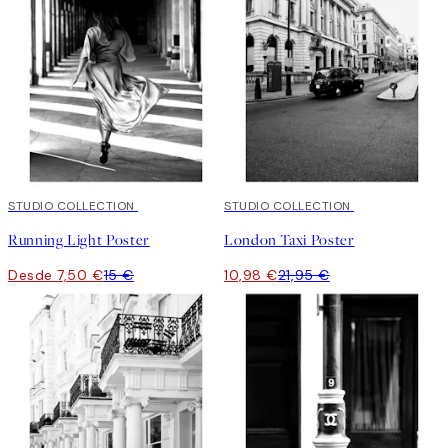
50%*
STUDIO COLLECTION
50%*
STUDIO COLLECTION
Running Light Poster
London Taxi Poster
Desde 7,50 €
15 €
10,98 €
21,95 €