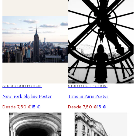
50%*
STUDIO COLLECTION
50%*
STUDIO COLLECTION
New York Skyline Poster
Time in Paris Poster
Desde 7,50 €
15 €
Desde 7,50 €
15 €