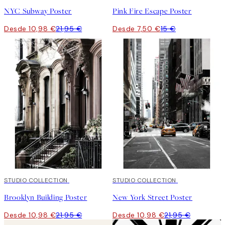
NYC Subway Poster
Pink Fire Escape Poster
Desde 10,98 €
21,95 €
Desde 7,50 €
15 €
50%*
STUDIO COLLECTION
50%*
STUDIO COLLECTION
Brooklyn Building Poster
New York Street Poster
Desde 10,98 €
21,95 €
Desde 10,98 €
21,95 €