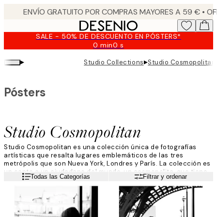
Skip
to
main
SALE - 50% DE DESCUENTO EN PÓSTERS*
content.
0 min
0 s
Válido
hasta:
▸
▸
Studio Collections
Studio Cosmopolitan
2026-
08-
09
Pósters
Studio Cosmopolitan
Studio Cosmopolitan es una colección única de fotografías
artísticas que resalta lugares emblemáticos de las tres
metrópolis que son Nueva York, Londres y París. La colección es
un canto a un ciudadano del mundo, un cosmopolita, que tiene
Leer más
Todas las Categorías
Filtrar y ordenar
por hogar todo lo que abarca el mundo. Los motivos reflejan la
belleza única de cada ciudad en todos los aspectos, desde la
arquitectura hasta los monumentos clásicos y a bonitos
detalles.