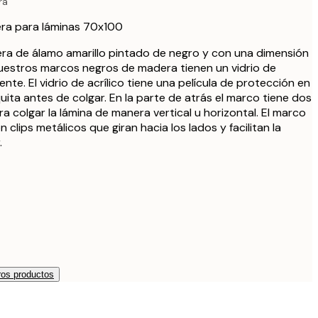
ra
27,95 €
ra para láminas 70x100
33,15 €
39 €
ra de álamo amarillo pintado de negro y con una dimensión
uestros marcos negros de madera tienen un vidrio de
33,15 €
39 €
stente. El vidrio de acrílico tiene una película de protección en
ita antes de colgar. En la parte de atrás el marco tiene dos
38,21 €
a colgar la lámina de manera vertical u horizontal. El marco
44,95 €
 clips metálicos que giran hacia los lados y facilitan la
56,95 €
.
67 €
339 €
os productos