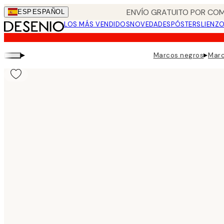
Skip
ENVÍO GRATUITO POR COM
ESP
ESPAÑOL
to
LOS MÁS VENDIDOS
NOVEDADES
PÓSTERS
LIENZ
main
content.
▸
▸
Marcos negros
Marc