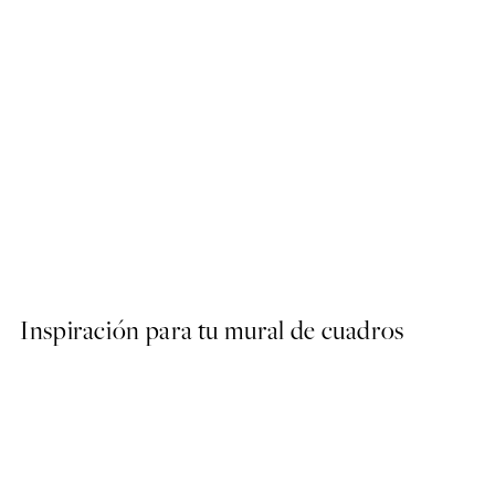
50%*
Prada Poster
Desde 3,98 €
7,95 €
Inspiración para tu mural de cuadros