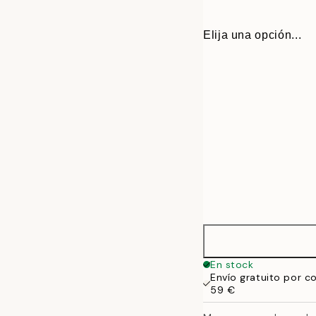
Elija una opción...
13x18 cm
En stock
Envío gratuito por c
21x30 cm
59 €