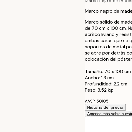
Marco negro de made
30x40 cm
Marco negro de made
40x50 cm
Marco sólido de made
de 70 cm x 100 cm. N
50x50 cm
acrílico liviano y resi
ambas caras que se qu
50x70 cm
soportes de metal par
se abre por detrás con
70x100 cm
colocación del póster
Tamaño: 70 x 100 cm
100x150 cm
Ancho: 1.3 cm
Profundidad: 2.2 cm
Peso: 3,52 kg
AASP-50105
Historia del precio
Aprende más sobre nuestr