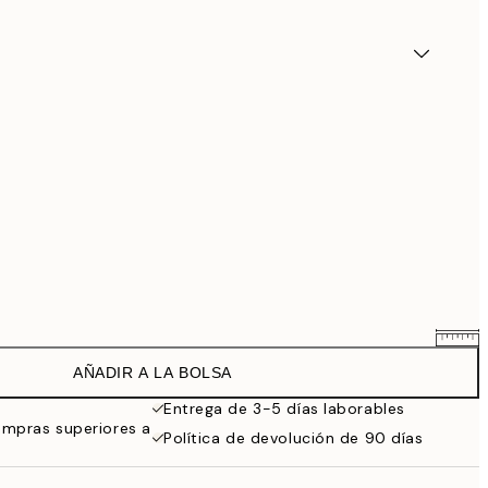
AÑADIR A LA BOLSA
7,61 €
8,95 €
Entrega de 3-5 días laborables
ompras superiores a
11,05 €
Política de devolución de 90 días
13 €
23,76 €