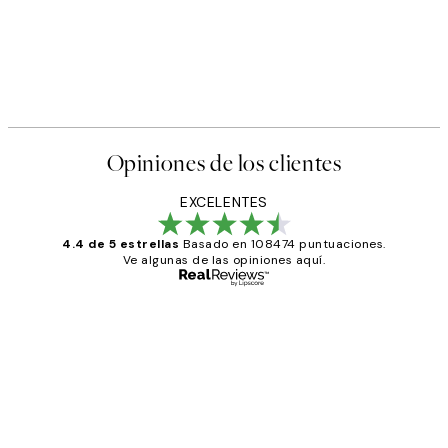
Opiniones de los clientes
EXCELENTES
4.4 de 5 estrellas
Basado en 108474 puntuaciones.
Ve algunas de las opiniones aquí.
Comprador verificado
Opiniones
de
He comprado más de una vez en
los
Desenio, ha ido siempre muy bien!
clientes
9 jun