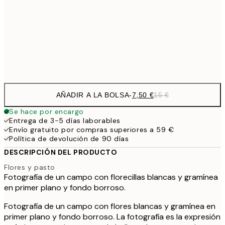
1
50x70 cm
Frame
options
AÑADIR A LA BOLSA
-
7,50 €
15 €
Se hace por encargo
Entrega de 3-5 días laborables
Envío gratuito por compras superiores a 59 €
Política de devolución de 90 días
DESCRIPCIÓN DEL PRODUCTO
Flores y pasto
Fotografía de un campo con florecillas blancas y gramínea
en primer plano y fondo borroso.
Fotografía de un campo con flores blancas y gramínea en
primer plano y fondo borroso. La fotografía es la expresión