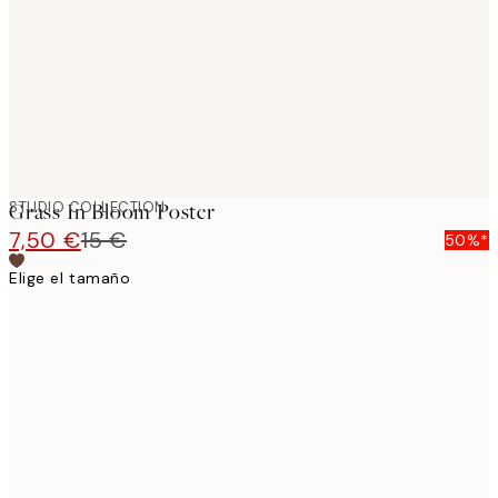
STUDIO COLLECTION
Grass In Bloom Poster
7,50 €
15 €
50%*
Elige el tamaño