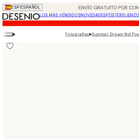
Skip
ENVÍO GRATUITO POR COM
ESP
ESPAÑOL
to
LOS MÁS VENDIDOS
NOVEDADES
PÓSTERS
LIENZ
main
content.
▸
▸
Fotografías
Summer Dream No1 Pos