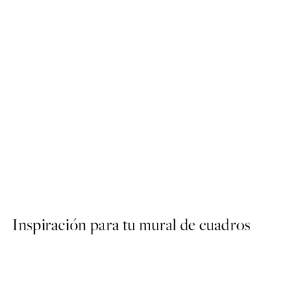
50%*
SS25
Happy Place Poster
Desde 3,98 €
7,95 €
Inspiración para tu mural de cuadros