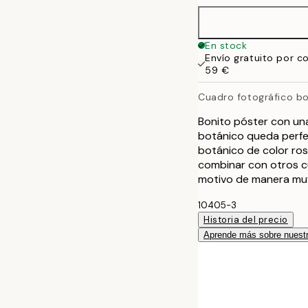
En stock
Envío gratuito por c
59 €
Cuadro fotográfico bo
Bonito póster con una
botánico queda perfec
botánico de color ro
combinar con otros c
motivo de manera muy
10405-3
Historia del precio
Aprende más sobre nuestr