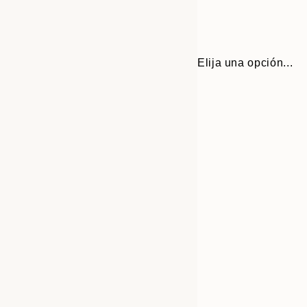
Elija una opción...
Frame
13x18 cm
options