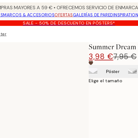
PRAS MAYORES A 59 € • OFRECEMOS SERVICIO DE ENMARCA
OS
MARCOS & ACCESORIOS
OFERTAS
GALERÍAS DE PARED
INSPIRATIO
SALE - 50% DE DESCUENTO EN PÓSTERS*
ter
Summer Dream 
3,98 €
7,95 €
Póster
Elige el tamaño