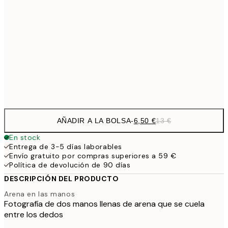
13,7
40x50 cm
27,
16,2
50x70 cm
32,
Frame
options
AÑADIR A LA BOLSA
-
6,50 €
13 €
En stock
Entrega de 3-5 días laborables
Envío gratuito por compras superiores a 59 €
Política de devolución de 90 días
DESCRIPCIÓN DEL PRODUCTO
Arena en las manos
Fotografía de dos manos llenas de arena que se cuela
entre los dedos