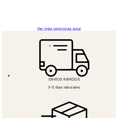
clientes
9 jun
Concepció C
Ver más opiniones aquí
ENVÍOS RÁPIDOS
3-5 días laborales