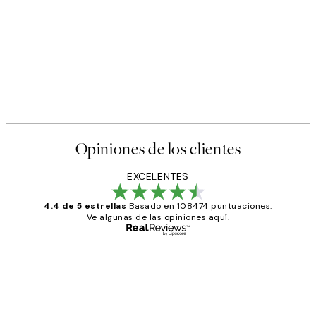
Opiniones de los clientes
EXCELENTES
4.4 de 5 estrellas
Basado en 108474 puntuaciones.
Ve algunas de las opiniones aquí.
Comprador verificado
Opiniones
de
He comprado más de una vez en
los
Desenio, ha ido siempre muy bien!