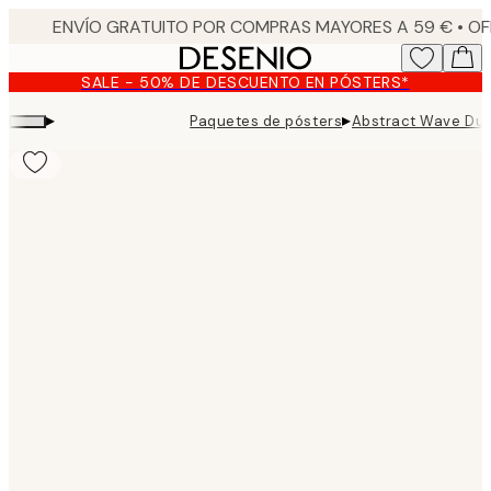
Skip
to
main
SALE - 50% DE DESCUENTO EN PÓSTERS*
content.
▸
▸
Paquetes de pósters
Abstract Wave Duo
Product
images