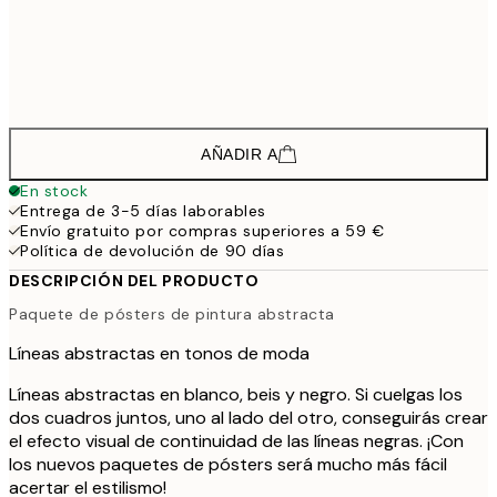
65,3
70x100 cm
108,
142,8
100x150 cm
2
AÑADIR A
En stock
Entrega de 3-5 días laborables
Envío gratuito por compras superiores a 59 €
Política de devolución de 90 días
DESCRIPCIÓN DEL PRODUCTO
Paquete de pósters de pintura abstracta
Líneas abstractas en tonos de moda
Líneas abstractas en blanco, beis y negro. Si cuelgas los
dos cuadros juntos, uno al lado del otro, conseguirás crear
el efecto visual de continuidad de las líneas negras. ¡Con
los nuevos paquetes de pósters será mucho más fácil
acertar el estilismo!