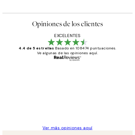
Opiniones de los clientes
EXCELENTES
4.4 de 5 estrellas
Basado en 108474 puntuaciones.
Ve algunas de las opiniones aquí.
Comprador verificado
Opiniones
de
He comprado más de una vez en
los
Desenio, ha ido siempre muy bien!
clientes
9 jun
Concepció C
Ver más opiniones aquí