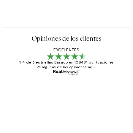
Opiniones de los clientes
EXCELENTES
4.4 de 5 estrellas
Basado en 108474 puntuaciones.
Ve algunas de las opiniones aquí.
Comprador verificado
Opiniones
de
He comprado más de una vez en
los
Desenio, ha ido siempre muy bien!
clientes
9 jun
Concepció C