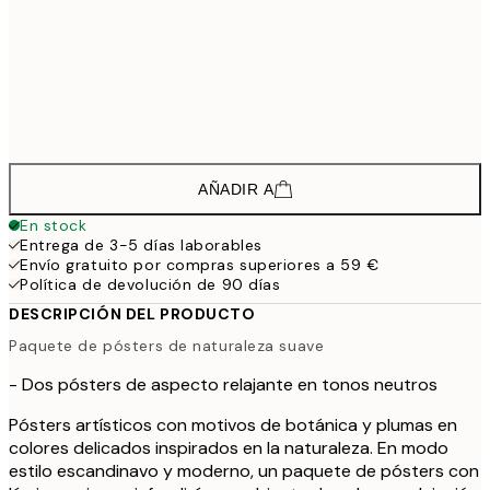
23,9
30x40 cm
39,
38,9
50x70 cm
64,
58,8
70x100 cm
AÑADIR A
En stock
Entrega de 3-5 días laborables
Envío gratuito por compras superiores a 59 €
Política de devolución de 90 días
DESCRIPCIÓN DEL PRODUCTO
Paquete de pósters de naturaleza suave
- Dos pósters de aspecto relajante en tonos neutros
Pósters artísticos con motivos de botánica y plumas en
colores delicados inspirados en la naturaleza. En modo
estilo escandinavo y moderno, un paquete de pósters con