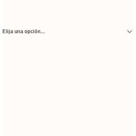
Elija una opción...
15,6
21x30 cm