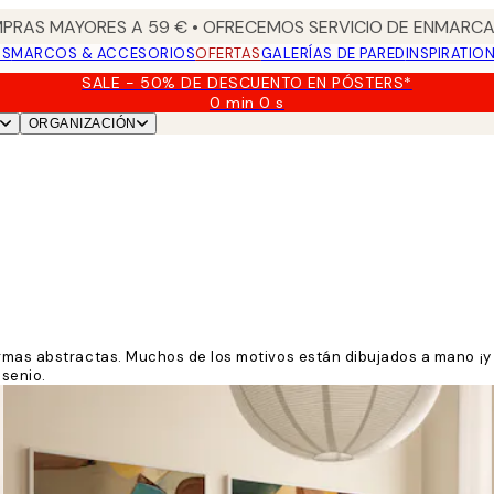
PRAS MAYORES A 59 € • OFRECEMOS SERVICIO DE ENMARCA
OS
MARCOS & ACCESORIOS
OFERTAS
GALERÍAS DE PARED
INSPIRATIO
SALE - 50% DE DESCUENTO EN PÓSTERS*
0 min
0 s
Válido
ORGANIZACIÓN
hasta:
2026-
08-
09
rmas abstractas. Muchos de los motivos están dibujados a mano ¡y n
senio.