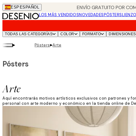
Skip
ENVÍO GRATUITO POR COM
ESP
ESPAÑOL
to
LOS MÁS VENDIDOS
NOVEDADES
PÓSTERS
LIENZ
main
content.
TODAS LAS CATEGORÍAS
COLOR
FORMATO
DIMENSIONES
▸
▸
Pósters
Arte
Pósters
Arte
Aquí encontrarás motivos artísticos exclusivos con patrones y fo
personal con arte moderno y económico en la tienda online de De