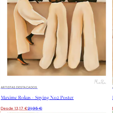
40%*
ARTISTAS DESTACADOS
Maxime Rokus - Spying No2 Poster
Desde 13,17 €
21,95 €