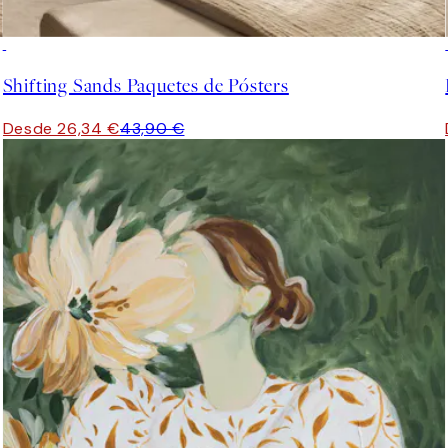
-40%
Shifting Sands Paquetes de Pósters
Desde 26,34 €
43,90 €