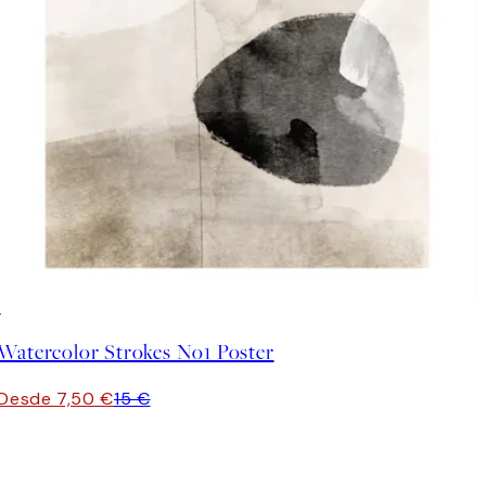
50%*
Watercolor Strokes No1 Poster
Desde 7,50 €
15 €