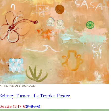
40%*
ARTISTAS DESTACADOS
Britney Turner - La Tropica Poster
Desde 13,17 €
21,95 €