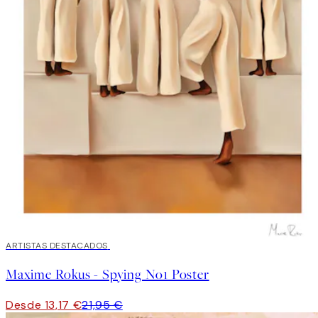
40%*
ARTISTAS DESTACADOS
Maxime Rokus - Spying No1 Poster
Desde 13,17 €
21,95 €