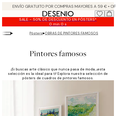
Skip
to
main
SALE - 50% DE DESCUENTO EN PÓSTERS*
content.
0 min
0 s
Válido
hasta:
▸
▸
Pósters
OBRAS DE PINTORES FAMOSOS
2026-
08-
09
Pintores famosos
¡Si buscas arte clásico que nunca pasa de moda, ¡esta
selección es la ideal para ti! Explora nuestra selección de
pósters de cuadros de pintores famosos.