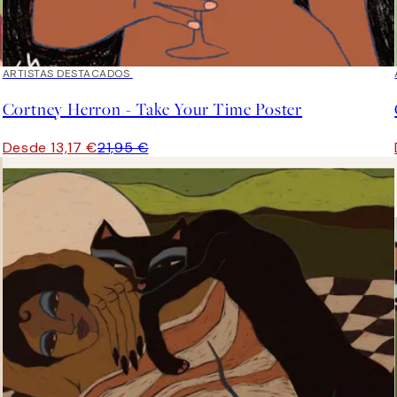
40%*
ARTISTAS DESTACADOS
Cortney Herron - Take Your Time Poster
Desde 13,17 €
21,95 €