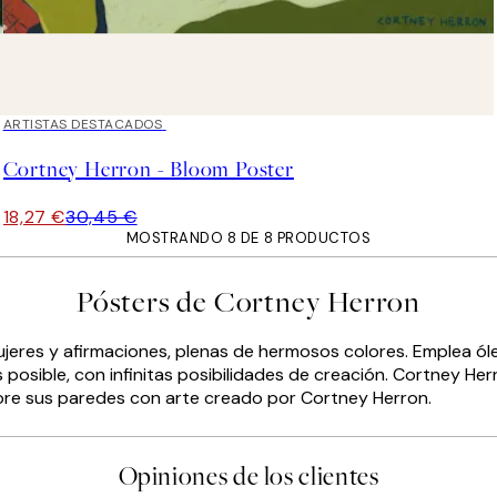
40%*
ARTISTAS DESTACADOS
Cortney Herron - Bloom Poster
18,27 €
30,45 €
MOSTRANDO 8 DE 8 PRODUCTOS
Pósters de Cortney Herron
eres y afirmaciones, plenas de hermosos colores. Emplea óleo, 
sible, con infinitas posibilidades de creación. Cortney Herron
core sus paredes con arte creado por Cortney Herron.
Opiniones de los clientes