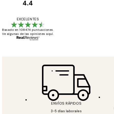
4.4
Opiniones
de
He comprado más
EXCELENTES
los
Basado en 108474 puntuaciones.
clientes
Ve algunas de las opiniones aquí.
9 jun
Concepció C
ENVÍOS RÁPIDOS
3-5 días laborales