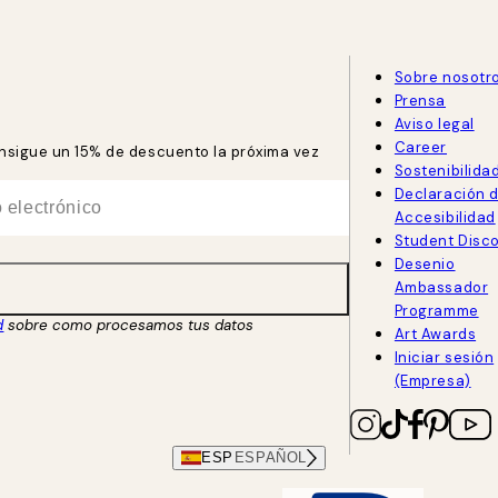
Sobre nosotr
Prensa
Aviso legal
Career
consigue un 15% de descuento la próxima vez
Sostenibilida
Declaración 
Accesibilidad
Student Disc
Desenio
Ambassador
Programme
d
sobre como procesamos tus datos
Art Awards
Iniciar sesión
(Empresa)
ESP
ESPAÑOL