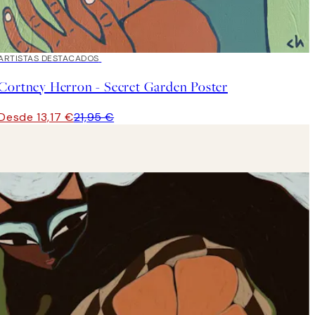
40%*
ARTISTAS DESTACADOS
Cortney Herron - Secret Garden Poster
Desde 13,17 €
21,95 €