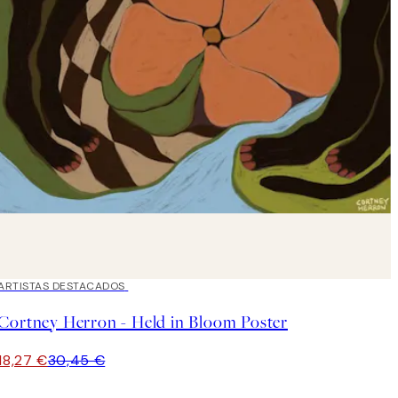
40%*
ARTISTAS DESTACADOS
Cortney Herron - Held in Bloom Poster
18,27 €
30,45 €