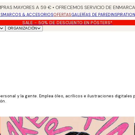
PRAS MAYORES A 59 € • OFRECEMOS SERVICIO DE ENMARCA
OS
MARCOS & ACCESORIOS
OFERTAS
GALERÍAS DE PARED
INSPIRATIO
SALE - 50% DE DESCUENTO EN PÓSTERS*
ORGANIZACIÓN
 personal y la gente. Emplea óleo, acrílicos e ilustraciones digital
ión.