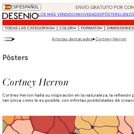
Skip
ENVÍO GRATUITO POR COM
ESP
ESPAÑOL
to
LOS MÁS VENDIDOS
NOVEDADES
PÓSTERS
LIENZ
main
content.
TODAS LAS CATEGORÍAS
COLOR
FORMATO
DIMENSIONES
▸
▸
Artistas destacados
Cortney Herron
Pósters
Cortney Herron
Cortney Herron halla su inspiración en la naturaleza, la reflexión
tan única como le es posible, con infinitas posibilidades de creac