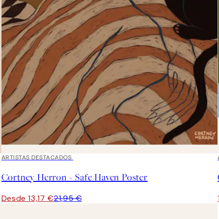
40%*
ARTISTAS DESTACADOS
Cortney Herron - Safe Haven Poster
Desde 13,17 €
21,95 €