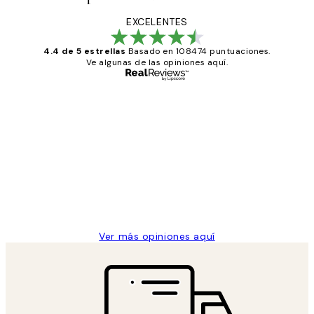
EXCELENTES
4.4 de 5 estrellas
Basado en 108474 puntuaciones.
Ve algunas de las opiniones aquí.
Comprador verificado
Opiniones
de
He comprado más de una vez en
los
Desenio, ha ido siempre muy bien!
clientes
9 jun
Concepció C
Ver más opiniones aquí