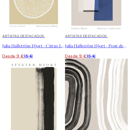
40%*
ARTISTAS DESTACADOS
40%*
ARTISTAS DESTACADOS
Julia Hallström Hjort - Citrus Limon Poster
Julia Hallström Hjort - Pont des Arts Poster
Desde 9 €
15 €
Desde 9 €
15 €