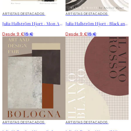
40%*
ARTISTAS DESTACADOS
40%*
ARTISTAS DESTACADOS
Julia Hallström Hjort - Mon Amour Poster
Julia Hallström Hjort - Black and White Poster
Desde 9 €
15 €
Desde 9 €
15 €
40%*
ARTISTAS DESTACADOS
40%*
ARTISTAS DESTACADOS