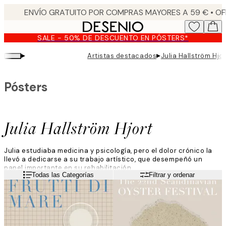
Skip
to
main
SALE - 50% DE DESCUENTO EN PÓSTERS*
content.
▸
▸
Artistas destacados
Julia Hallström Hjor
Pósters
Julia Hallström Hjort
Julia estudiaba medicina y psicología, pero el dolor crónico la
llevó a dedicarse a su trabajo artístico, que desempeñó un
papel importante en su rehabilitación.
Leer más
Todas las Categorías
Filtrar y ordenar
Trabaja para crear un arte que transmita una sensación de
calma y paz, a menudo utilizando colores neutros o apagados. A
partir de un dibujo hecho a mano, edita la obra digitalmente
para obtener un resultado acabado.
Como amante de la naturaleza nórdica, Julia se inspira a