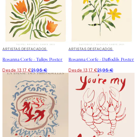
40%*
ARTISTAS DESTACADOS
40%*
ARTISTAS DESTACADOS
Rosanna Corfe - Tulips Poster
Rosanna Corfe - Daffodils Poster
Desde 13,17 €
21,95 €
Desde 13,17 €
21,95 €