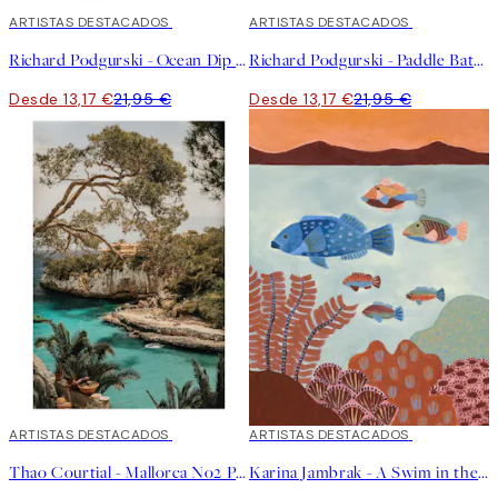
40%*
ARTISTAS DESTACADOS
40%*
ARTISTAS DESTACADOS
Richard Podgurski - Ocean Dip Poster
Richard Podgurski - Paddle Battle Poster
Desde 13,17 €
21,95 €
Desde 13,17 €
21,95 €
40%*
ARTISTAS DESTACADOS
40%*
ARTISTAS DESTACADOS
Thao Courtial - Mallorca No2 Poster
Karina Jambrak - A Swim in the Ocean Poster