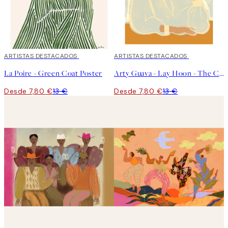
40%*
ARTISTAS DESTACADOS
40%*
ARTISTAS DESTACADOS
La Poire - Green Coat Poster
Arty Guava - Lay Hoon - The Chrysanthemum Poster
Desde 7,80 €
13 €
Desde 7,80 €
13 €