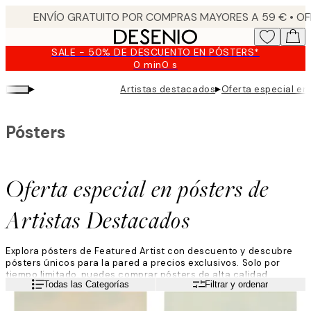
Skip
to
main
SALE - 50% DE DESCUENTO EN PÓSTERS*
content.
0 min
0 s
Válido
hasta:
▸
▸
Artistas destacados
Oferta especial en
2026-
08-
10
Pósters
Oferta especial en pósters de
Artistas Destacados
Explora pósters de Featured Artist con descuento y descubre
pósters únicos para la pared a precios exclusivos. Solo por
tiempo limitado, puedes comprar pósters de alta calidad
Leer más
Todas las Categorías
Filtrar y ordenar
creados por Featured Artists especialmente seleccionados de
todo el mundo. Con una variedad de estilos, desde abstracto
hasta figurativo y paisaje, estas obras de arte son perfectas