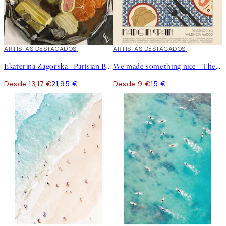
40%*
ARTISTAS DESTACADOS
40%*
ARTISTAS DESTACADOS
Ekaterina Zagorska - Parisian Breakfast Poster
We made something nice - The Paella Poster
Desde 13,17 €
21,95 €
Desde 9 €
15 €