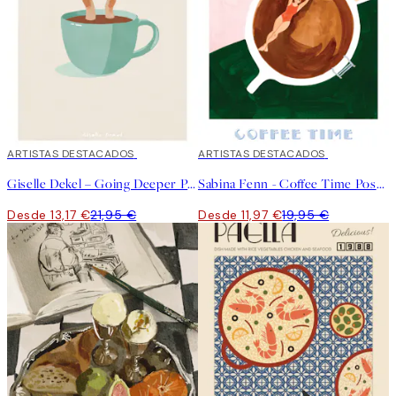
40%*
ARTISTAS DESTACADOS
40%*
ARTISTAS DESTACADOS
Giselle Dekel – Going Deeper Poster
Sabina Fenn - Coffee Time Poster
Desde 13,17 €
21,95 €
Desde 11,97 €
19,95 €