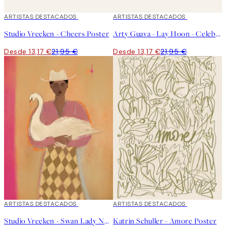
40%*
ARTISTAS DESTACADOS
40%*
ARTISTAS DESTACADOS
Studio Vreeken - Cheers Poster
Arty Guava - Lay Hoon - Celebration Poster
Desde 13,17 €
21,95 €
Desde 13,17 €
21,95 €
40%*
ARTISTAS DESTACADOS
40%*
ARTISTAS DESTACADOS
Studio Vreeken - Swan Lady No2 Poster
Katrin Schuller - Amore Poster