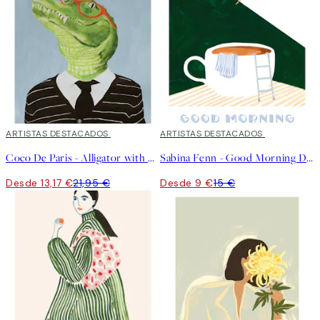
40%*
ARTISTAS DESTACADOS
40%*
ARTISTAS DESTACADOS
Coco De Paris - Alligator with Wine Glass Poster
Sabina Fenn - Good Morning Dive Poster
Desde 13,17 €
21,95 €
Desde 9 €
15 €