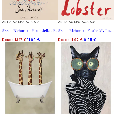
40%*
ARTISTAS DESTACADOS
40%*
ARTISTAS DESTACADOS
Sissan Richardt - Hirondelles Poster
Sissan Richardt - You're My Lobster Poster
Desde 13,17 €
21,95 €
Desde 11,97 €
19,95 €