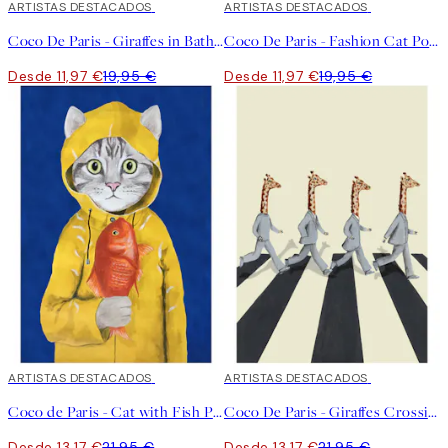
40%*
ARTISTAS DESTACADOS
40%*
ARTISTAS DESTACADOS
Coco De Paris - Giraffes in Bathtub Poster
Coco De Paris - Fashion Cat Poster
Desde 11,97 €
19,95 €
Desde 11,97 €
19,95 €
40%*
ARTISTAS DESTACADOS
40%*
ARTISTAS DESTACADOS
Coco de Paris - Cat with Fish Poster
Coco De Paris - Giraffes Crossing the Road Poster
Desde 13,17 €
21,95 €
Desde 13,17 €
21,95 €