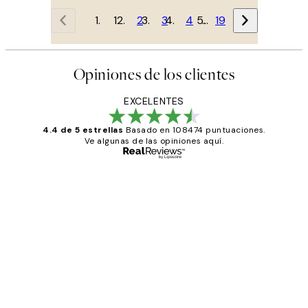
1
2
3
4
…
19
Opiniones de los clientes
EXCELENTES
4.4 de 5 estrellas
Basado en 108474 puntuaciones.
Ve algunas de las opiniones aquí.
Comprador verificado
Opiniones
de
He comprado más de una vez en
los
Desenio, ha ido siempre muy bien!
clientes
9 jun
Concepció C