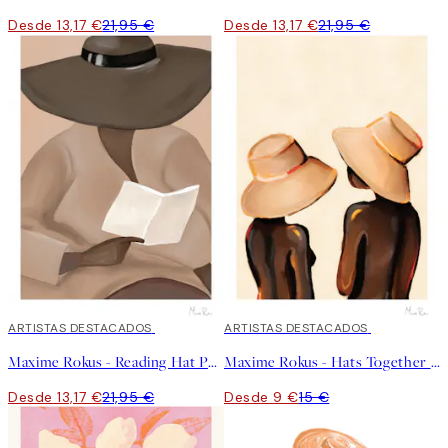
Desde 13,17 €
21,95 €
Desde 13,17 €
21,95 €
40%*
ARTISTAS DESTACADOS
40%*
ARTISTAS DESTACADOS
Maxime Rokus - Reading Hat Poster
Maxime Rokus - Hats Together Poster
Desde 13,17 €
21,95 €
Desde 9 €
15 €